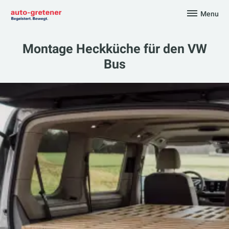
Skip
Menu
to
auto-gretener AG
content
Montage Heckküche für den VW
Bus